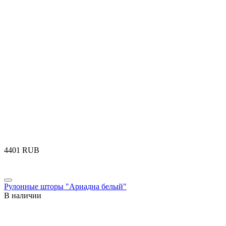
‍4401‍
RUB
Рулонные шторы "Ариадна белый"
В наличии