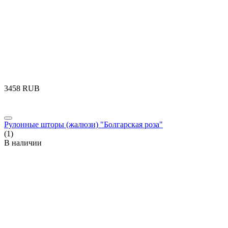
‍3458‍
RUB
Рулонные шторы (жалюзи) "Болгарская роза"
(1)
В наличии