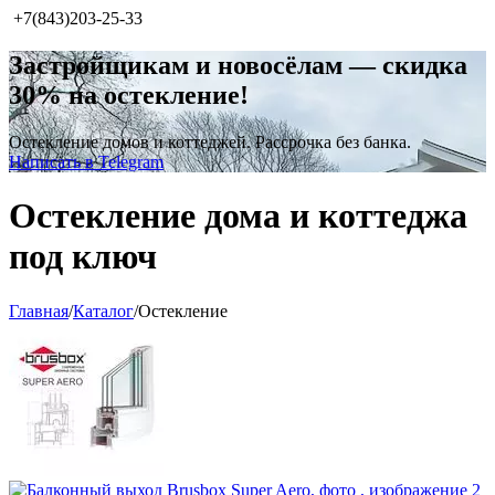
+7(843)203-25-33
Застройщикам и новосёлам — скидка
30% на остекление!
Остекление домов и коттеджей. Рассрочка без банка.
Написать в Telegram
Остекление дома и коттеджа
под ключ
Главная
/
Каталог
/
Остекление