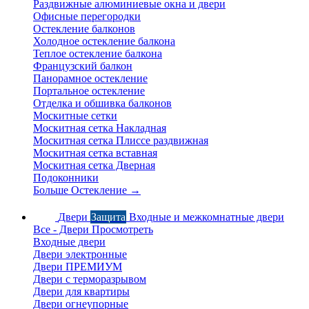
Раздвижные алюминиевые окна и двери
Офисные перегородки
Остекление балконов
Холодное остекление балкона
Теплое остекление балкона
Французский балкон
Панорамное остекление
Портальное остекление
Отделка и обшивка балконов
Москитные сетки
Москитная сетка Накладная
Москитная сетка Плиссе раздвижная
Москитная сетка вставная
Москитная сетка Дверная
Подоконники
Больше Остекление
→
Двери
Защита
Входные и межкомнатные двери
Все - Двери
Просмотреть
Входные двери
Двери электронные
Двери ПРЕМИУМ
Двери с терморазрывом
Двери для квартиры
Двери огнеупорные