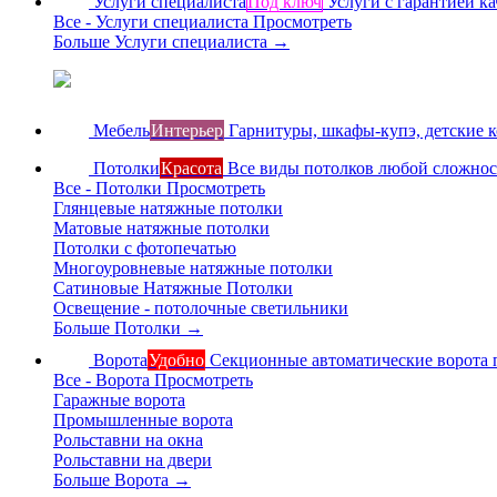
Услуги специалиста
Под ключ
Услуги с гарантией ка
Все - Услуги специалиста
Просмотреть
Больше Услуги специалиста
→
Мебель
Интерьер
Гарнитуры, шкафы-купэ, детские 
Потолки
Красота
Все виды потолков любой сложно
Все - Потолки
Просмотреть
Глянцевые натяжные потолки
Матовые натяжные потолки
Потолки с фотопечатью
Многоуровневые натяжные потолки
Сатиновые Натяжные Потолки
Освещение - потолочные светильники
Больше Потолки
→
Ворота
Удобно
Секционные автоматические ворота 
Все - Ворота
Просмотреть
Гаражные ворота
Промышленные ворота
Рольставни на окна
Рольставни на двери
Больше Ворота
→