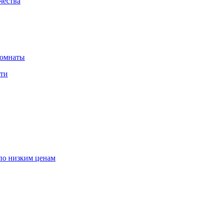
чества
комнаты
сти
по низким ценам