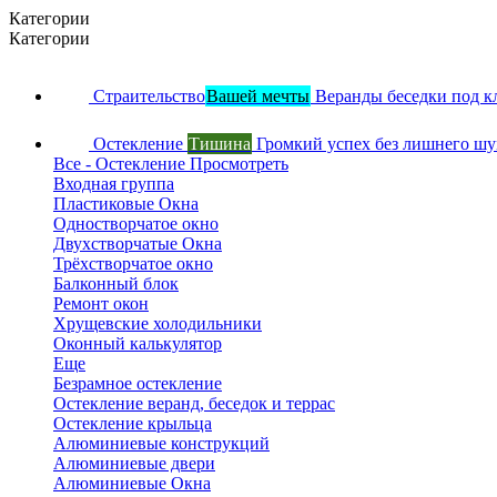
Категории
Категории
Страительство
Вашей мечты
Веранды беседки под к
Остекление
Тишина
Громкий успех без лишнего ш
Все - Остекление
Просмотреть
Входная группа
Пластиковые Окна
Одностворчатое окно
Двухстворчатые Окна
Трёхстворчатое окно
Балконный блок
Ремонт окон
Хрущевские холодильники
Оконный калькулятор
Еще
Безрамное остекление
Остекление веранд, беседок и террас
Остекление крыльца
Алюминиевые конструкций
Алюминиевые двери
Алюминиевые Окна