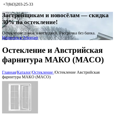
+7(843)203-25-33
Застройщикам и новосёлам — скидка
30% на остекление!
Остекление домов и коттеджей. Рассрочка без банка.
Написать в Telegram
Остекление и Австрийская
фарнитура МАКО (MACO)
Главная
/
Каталог
/
Остекление
/
Остекление Австрийская
фарнитура МАКО (MACO)