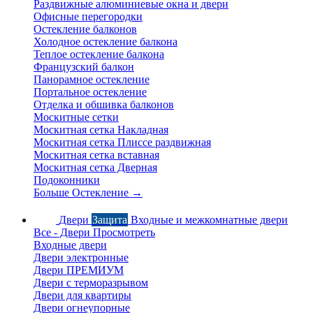
Раздвижные алюминиевые окна и двери
Офисные перегородки
Остекление балконов
Холодное остекление балкона
Теплое остекление балкона
Французский балкон
Панорамное остекление
Портальное остекление
Отделка и обшивка балконов
Москитные сетки
Москитная сетка Накладная
Москитная сетка Плиссе раздвижная
Москитная сетка вставная
Москитная сетка Дверная
Подоконники
Больше Остекление
→
Двери
Защита
Входные и межкомнатные двери
Все - Двери
Просмотреть
Входные двери
Двери электронные
Двери ПРЕМИУМ
Двери с терморазрывом
Двери для квартиры
Двери огнеупорные