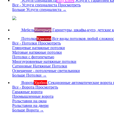
Услуги специалиста
Под ключ
Услуги с гарантией ка
Все - Услуги специалиста
Просмотреть
Больше Услуги специалиста
→
Мебель
Интерьер
Гарнитуры, шкафы-купэ, детские 
Потолки
Красота
Все виды потолков любой сложно
Все - Потолки
Просмотреть
Глянцевые натяжные потолки
Матовые натяжные потолки
Потолки с фотопечатью
Многоуровневые натяжные потолки
Сатиновые Натяжные Потолки
Освещение - потолочные светильники
Больше Потолки
→
Ворота
Удобно
Секционные автоматические ворота 
Все - Ворота
Просмотреть
Гаражные ворота
Промышленные ворота
Рольставни на окна
Рольставни на двери
Больше Ворота
→