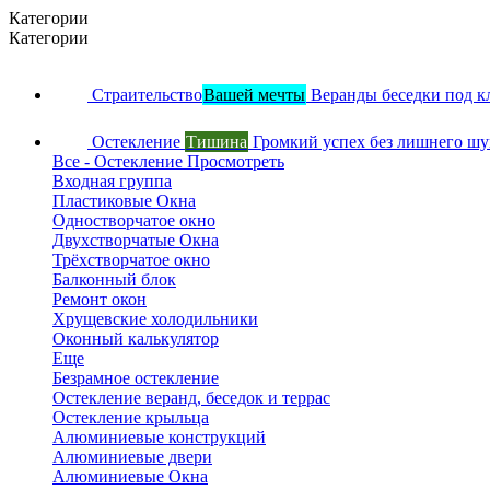
Категории
Категории
Страительство
Вашей мечты
Веранды беседки под к
Остекление
Тишина
Громкий успех без лишнего ш
Все - Остекление
Просмотреть
Входная группа
Пластиковые Окна
Одностворчатое окно
Двухстворчатые Окна
Трёхстворчатое окно
Балконный блок
Ремонт окон
Хрущевские холодильники
Оконный калькулятор
Еще
Безрамное остекление
Остекление веранд, беседок и террас
Остекление крыльца
Алюминиевые конструкций
Алюминиевые двери
Алюминиевые Окна