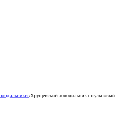
холодильники
/
Хрущевский холодильник штульповый