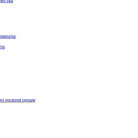
чества
комнаты
сти
по низким ценам