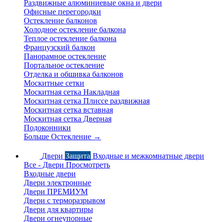
Раздвижные алюминиевые окна и двери
Офисные перегородки
Остекление балконов
Холодное остекление балкона
Теплое остекление балкона
Французский балкон
Панорамное остекление
Портальное остекление
Отделка и обшивка балконов
Москитные сетки
Москитная сетка Накладная
Москитная сетка Плиссе раздвижная
Москитная сетка вставная
Москитная сетка Дверная
Подоконники
Больше Остекление
→
Двери
Защита
Входные и межкомнатные двери
Все - Двери
Просмотреть
Входные двери
Двери электронные
Двери ПРЕМИУМ
Двери с терморазрывом
Двери для квартиры
Двери огнеупорные