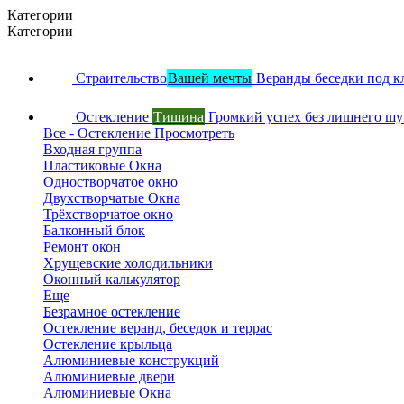
Категории
Категории
Страительство
Вашей мечты
Веранды беседки под к
Остекление
Тишина
Громкий успех без лишнего ш
Все - Остекление
Просмотреть
Входная группа
Пластиковые Окна
Одностворчатое окно
Двухстворчатые Окна
Трёхстворчатое окно
Балконный блок
Ремонт окон
Хрущевские холодильники
Оконный калькулятор
Еще
Безрамное остекление
Остекление веранд, беседок и террас
Остекление крыльца
Алюминиевые конструкций
Алюминиевые двери
Алюминиевые Окна