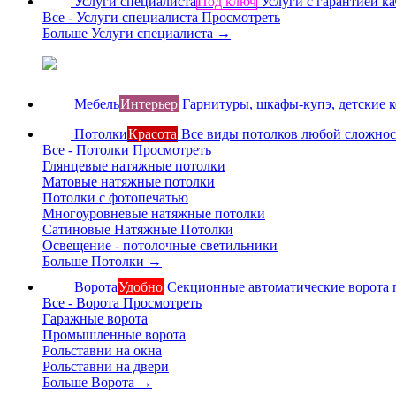
Услуги специалиста
Под ключ
Услуги с гарантией ка
Все - Услуги специалиста
Просмотреть
Больше Услуги специалиста
→
Мебель
Интерьер
Гарнитуры, шкафы-купэ, детские 
Потолки
Красота
Все виды потолков любой сложно
Все - Потолки
Просмотреть
Глянцевые натяжные потолки
Матовые натяжные потолки
Потолки с фотопечатью
Многоуровневые натяжные потолки
Сатиновые Натяжные Потолки
Освещение - потолочные светильники
Больше Потолки
→
Ворота
Удобно
Секционные автоматические ворота 
Все - Ворота
Просмотреть
Гаражные ворота
Промышленные ворота
Рольставни на окна
Рольставни на двери
Больше Ворота
→