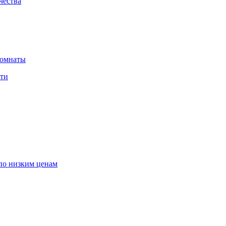
чества
комнаты
сти
по низким ценам