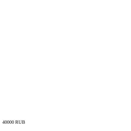
‍40000‍
RUB