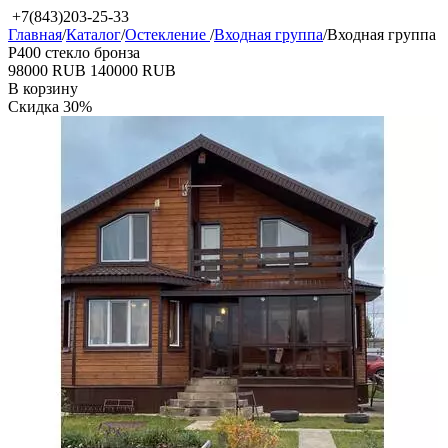
+7(843)203-25-33
Главная
/
Каталог
/
Остекление
/
Входная группа
/
Входная группа
P400 стекло бронза
‍98000‍
RUB
‍140000‍
RUB
В корзину
Скидка
30%