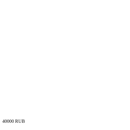
‍40000‍
RUB