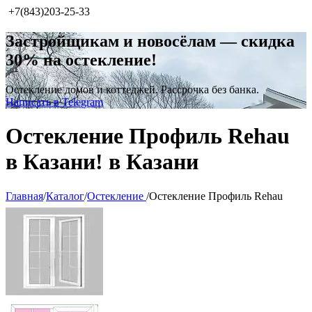
+7(843)203-25-33
Застройщикам и новосёлам — скидка
30% на остекление!
Остекление домов и коттеджей. Рассрочка без банка.
Написать в Telegram
Остекление Профиль Rehau
в Казани! в Казани
Главная
/
Каталог
/
Остекление
/
Остекление Профиль Rehau