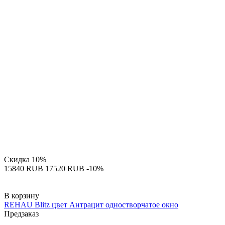
Скидка
10%
‍15840‍
RUB
‍17520‍
RUB
-10%
В корзину
REHAU Blitz цвет Антрацит одностворчатое окно
Предзаказ