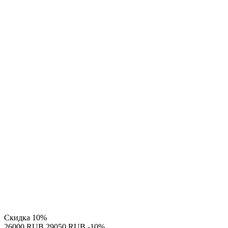
Скидка
10%
‍26000‍
RUB
‍29050‍
RUB
-10%