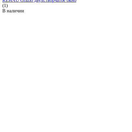
REHAU Grazio двухстворчатое окно
(1)
В наличии