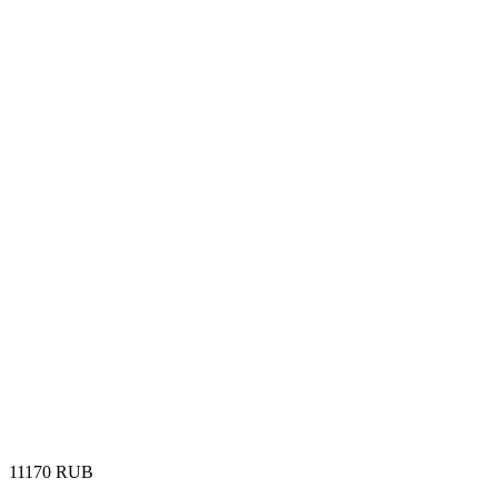
‍11170‍
RUB