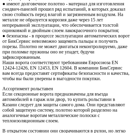
● имеют долговечное полотно - материал для изготовления
сэндвич-панелей прошел ряд испытаний, в которых доказал
свою стойкость перед влагой и загрязненным воздухом. На
металле не образуется коррозия даже через 15 лет
непрерывной эксплуатации, что обеспечивается толстой
оцинковкой и двойным слоем лакокрасочного покрытия;
● безопасны - в процессе эксплуатации автоматических ворот
от БикСервис невозможно защемить пальцы и получить
порезы. Полотно не может двигаться неконтролируемо, даже
при поломке пружины оно не упадет, будучи
зафиксированным.
Наши ворота соответствуют требованиям Евросоюза EN
12424-12426, EN 12453, EN 12604. В компании БикСервис
вам всегда предоставят сертификаты безопасности и качества,
чтобы вы были уверены в выгодности покупки.
Ассортимент рольставен
Если секционные ворота предназначены для въезда
автомобилей в гараж или двор, то купить рольставни в
Казани следует для защиты самого дома. Они представляют
собой защитную систему, полотно которой разделено на
аналогичные воротам металлические полоски с
теплоизоляционным слоем.
В открытом состоянии они сворачиваются в рулон, но легко