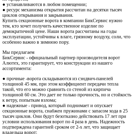
● устанавливаются в любом помещении;
● ресурс механизма открытия рассчитан на десятки тысяч
циклов открывания и закрывания.
Купить секционные ворота в компании БикСервис нужно
тем, кто хочет получить качественное изделие по
демократичной цене. Наши ворота рассчитаны на годы
эксплуатации, устойчивы к влаге, грязному воздуху, соли, что
особенно важно в зимнюю пору.
Мы предлагаем
БикСервис - официальный партнер производителя ворот
Алютех, это гарантирует, что конструкции из нашего
ассортимента:
● прочные -ворота складываются из сэндвич-панелей
толщиной 45 мм, при этом коэффициент передачи тепла
такой, что его можно сравнить со стеной из кирпича
толщиной 60 см. Это дает не только прочность, но и стойкость
к ветру, попыткам взлома;
● надежные - привод, который поднимает и опускает
секционные ворота, снабжен пружинами с запасом хода в 25
тысяч циклов. Они будут безотказно действовать 17 лет при
условии использования ворот по 4 раза в день. Надежность
подтверждена гарантией сроком от 2-х лет, что защищает
владельца ворот;