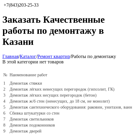
+7(843)203-25-33
Заказать Качественные
работы по демонтажу в
Казани
Главная
/
Каталог
/
Ремонт квартир
/
Работы по демонтажу
В этой категории нет товаров
№
Наименование работ
1
Демонтаж стяжки
2
Демонтаж лёгких ненесущих перегородок (гипсолит, ГК)
3
Демонтаж лёгких несущих перегородок (бетон)
4
Демонтаж ж/б стен (ненесущих, до 18 см, не монолит)
5
Демонтаж сантехнического оборудования: раковин, унитазов, ванн
6
Сбивка штукатурки со стен
7
Демонтаж светильников
8
Демонтаж подоконников
9
Демонтаж дверей