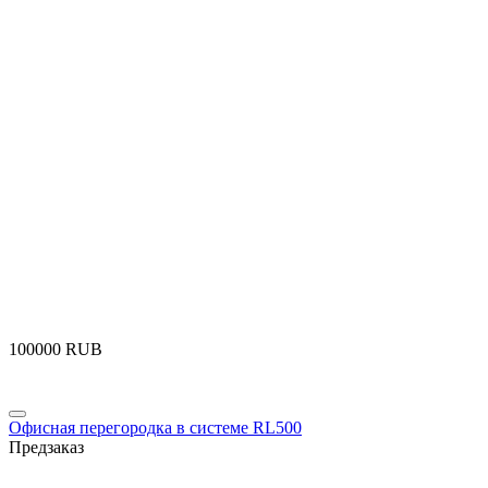
‍100000‍
RUB
Офисная перегородка в системе RL500
Предзаказ