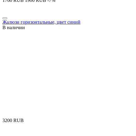
‍1760‍
RUB
‍1900‍
RUB
-7%
Жалюзи горизонтальные, цвет синий
В наличии
‍3200‍
RUB