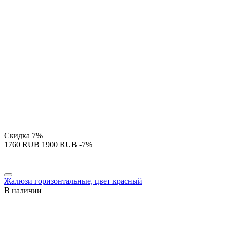
Скидка
7%
‍1760‍
RUB
‍1900‍
RUB
-7%
Жалюзи горизонтальные, цвет красный
В наличии