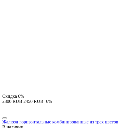
Скидка
6%
‍2300‍
RUB
‍2450‍
RUB
-6%
Жалюзи горизонтальные комбинированные из трех цветов
В наличии