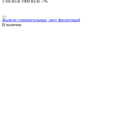
‍1760‍
RUB
‍1900‍
RUB
-7%
Жалюзи горизонтальные, цвет фиолетовый
В наличии