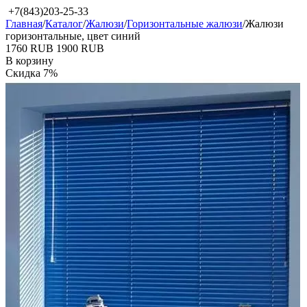
+7(843)203-25-33
Главная
/
Каталог
/
Жалюзи
/
Горизонтальные жалюзи
/
Жалюзи
горизонтальные, цвет синий
‍1760‍
RUB
‍1900‍
RUB
В корзину
Скидка
7%