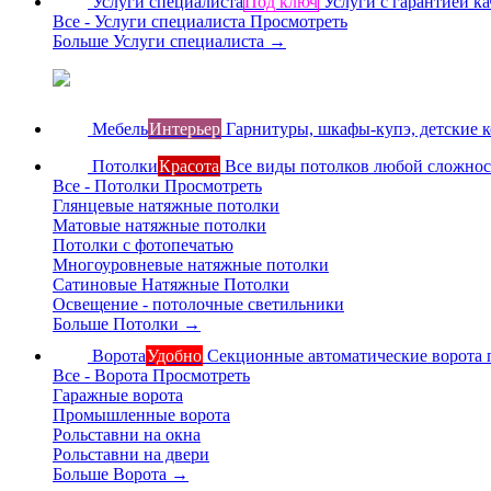
Услуги специалиста
Под ключ
Услуги с гарантией ка
Все - Услуги специалиста
Просмотреть
Больше Услуги специалиста
→
Мебель
Интерьер
Гарнитуры, шкафы-купэ, детские 
Потолки
Красота
Все виды потолков любой сложно
Все - Потолки
Просмотреть
Глянцевые натяжные потолки
Матовые натяжные потолки
Потолки с фотопечатью
Многоуровневые натяжные потолки
Сатиновые Натяжные Потолки
Освещение - потолочные светильники
Больше Потолки
→
Ворота
Удобно
Секционные автоматические ворота 
Все - Ворота
Просмотреть
Гаражные ворота
Промышленные ворота
Рольставни на окна
Рольставни на двери
Больше Ворота
→