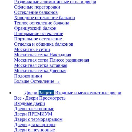
Раздвижные алюминиевые окна и двери
Офисные перегородки
Остекление балконов
Холодное остекление балкона
Теплое остекление балкона
Французский балкон
Панорамное остекление
Портальное остекление
Отделка и обшивка балконов
Москитные сетки
Москитная сетка Накладная
Москитная сетка Плиссе раздвижная
Москитная сетка вставная
Москитная сетка Дверная
Подоконники
Больше Остекление
→
Двери
Защита
Входные и межкомнатные двери
Все - Двери
Просмотреть
Входные двери
Двери электронные
Двери ПРЕМИУМ
Двери с терморазрывом
Двери для квартиры
Двери огнеупорные