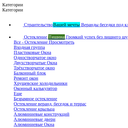
Категории
Категории
Страительство
Вашей мечты
Веранды беседки под к
Остекление
Тишина
Громкий успех без лишнего ш
Все - Остекление
Просмотреть
Входная группа
Пластиковые Окна
Одностворчатое окно
Двухстворчатые Окна
Трёхстворчатое окно
Балконный блок
Ремонт окон
Хрущевские холодильники
Оконный калькулятор
Еще
Безрамное остекление
Остекление веранд, беседок и террас
Остекление крыльца
Алюминиевые конструкций
Алюминиевые двери
Алюминиевые Окна