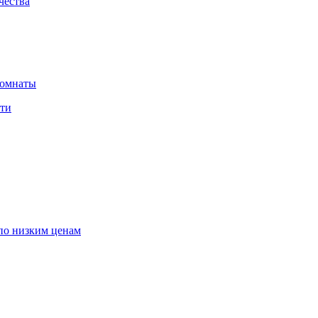
чества
комнаты
сти
по низким ценам