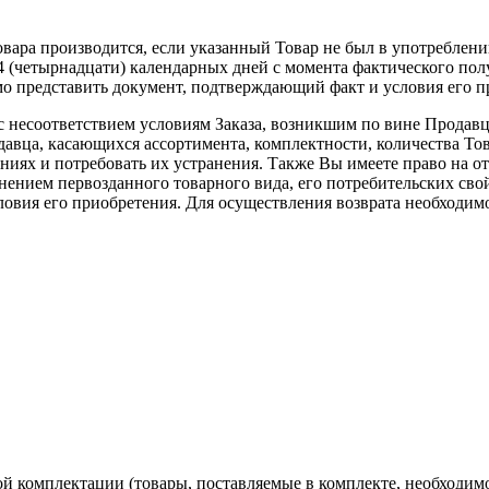
овара производится, если указанный Товар не был в употреблен
 14 (четырнадцати) календарных дней с момента фактического по
 представить документ, подтверждающий факт и условия его при
 с несоответствием условиям Заказа, возникшим по вине Продавц
вца, касающихся ассортимента, комплектности, количества Това
ниях и потребовать их устранения. Также Вы имеете право на о
ением первозданного товарного вида, его потребительских свой
вия его приобретения. Для осуществления возврата необходимо 
й комплектации (товары, поставляемые в комплекте, необходимо