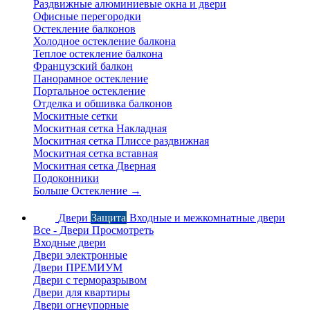
Раздвижные алюминиевые окна и двери
Офисные перегородки
Остекление балконов
Холодное остекление балкона
Теплое остекление балкона
Французский балкон
Панорамное остекление
Портальное остекление
Отделка и обшивка балконов
Москитные сетки
Москитная сетка Накладная
Москитная сетка Плиссе раздвижная
Москитная сетка вставная
Москитная сетка Дверная
Подоконники
Больше Остекление
→
Двери
Защита
Входные и межкомнатные двери
Все - Двери
Просмотреть
Входные двери
Двери электронные
Двери ПРЕМИУМ
Двери с терморазрывом
Двери для квартиры
Двери огнеупорные