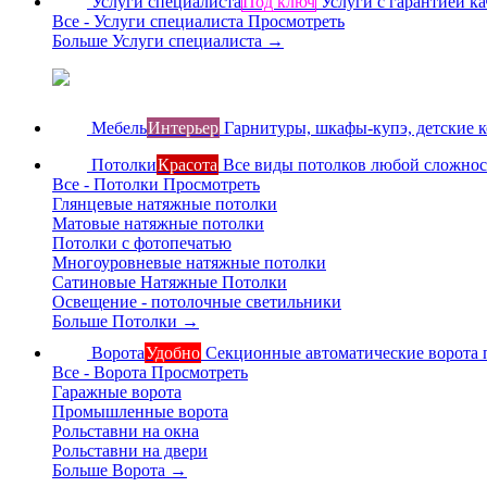
Услуги специалиста
Под ключ
Услуги с гарантией ка
Все - Услуги специалиста
Просмотреть
Больше Услуги специалиста
→
Мебель
Интерьер
Гарнитуры, шкафы-купэ, детские 
Потолки
Красота
Все виды потолков любой сложно
Все - Потолки
Просмотреть
Глянцевые натяжные потолки
Матовые натяжные потолки
Потолки с фотопечатью
Многоуровневые натяжные потолки
Сатиновые Натяжные Потолки
Освещение - потолочные светильники
Больше Потолки
→
Ворота
Удобно
Секционные автоматические ворота 
Все - Ворота
Просмотреть
Гаражные ворота
Промышленные ворота
Рольставни на окна
Рольставни на двери
Больше Ворота
→