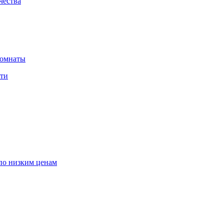
чества
комнаты
сти
по низким ценам