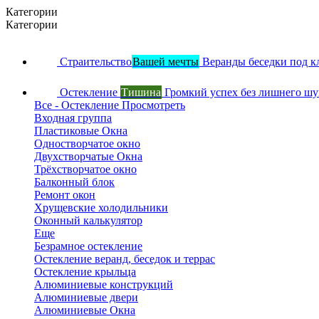
Категории
Категории
Страительство
Вашей мечты
Веранды беседки под к
Остекление
Тишина
Громкий успех без лишнего ш
Все - Остекление
Просмотреть
Входная группа
Пластиковые Окна
Одностворчатое окно
Двухстворчатые Окна
Трёхстворчатое окно
Балконный блок
Ремонт окон
Хрущевские холодильники
Оконный калькулятор
Еще
Безрамное остекление
Остекление веранд, беседок и террас
Остекление крыльца
Алюминиевые конструкций
Алюминиевые двери
Алюминиевые Окна