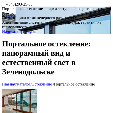
+7(843)203-25-33
Портальное остекление — архитектурный акцент вашего
здания
Полный цикл от инженерного расчёта до монтажа.
Алюминиевые системы, скрытая фурнитура, гарантия на
герметичность.
Написать в Telegram
Портальное остекление:
панорамный вид и
естественный свет в
Зеленодольске
Главная
/
Каталог
/
Остекление
/
Портальное остекление