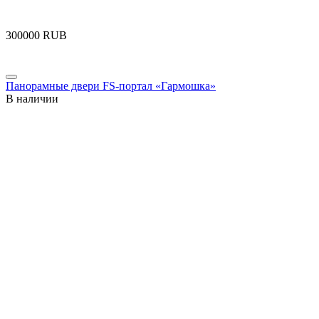
‍300000‍
RUB
Панорамные двери FS-портал «Гармошка»
В наличии