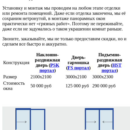
Установку и монтаж мы проводим на любом этапе отделки
или ремонта помещений. Даже если отделка закончена, мы её
сохраним нетронутой, в монтаже панорамных окон
практически нет «грязных работ». Поэтому не переживайте,
даже если не задумались о таком украшении комнат раньше.
Звоните, заказывайте, мы не только предоставим скидки, но и
сделаем все быстро и аккуратно.
Наклонно-
Подъемно-
Дверь-
раздвижная
раздвижная
Конструкция
гармошка
дверь (
PSK
дверь (
HST
(
FS портал
)
портал
)
портал
)
Размер
2100х2100
3000х2100
3000х2300
Стоимость
50 000 руб
125 000 руб
290 000 руб
окна