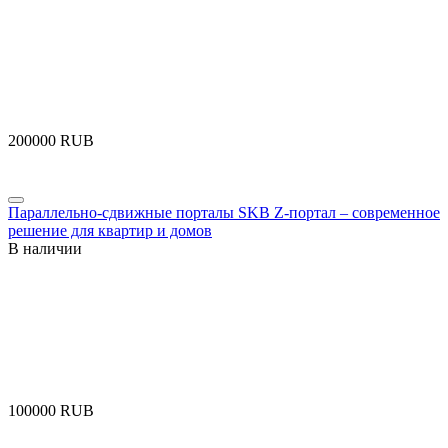
‍200000‍
RUB
Параллельно-сдвижные порталы SKB Z-портал – современное
решение для квартир и домов
В наличии
‍100000‍
RUB