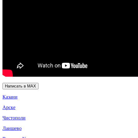
Написать в MAX
Казани
Арске
Чистополи
Лаишево