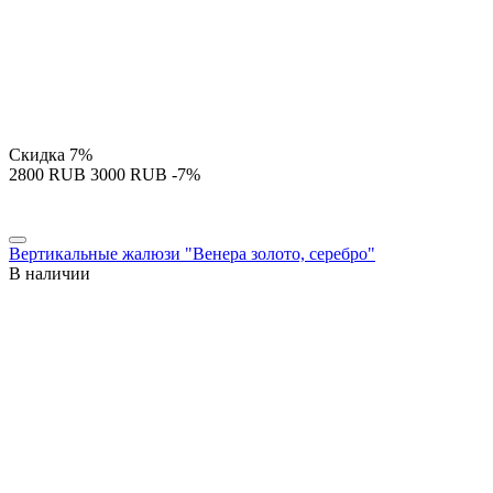
Скидка
7%
‍2800‍
RUB
‍3000‍
RUB
-7%
Вертикальные жалюзи "Венера золото, серебро"
В наличии