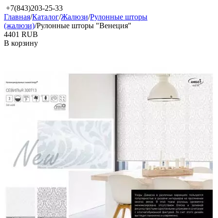
+7(843)203-25-33
Главная
/
Каталог
/
Жалюзи
/
Рулонные шторы
(жалюзи)
/
Рулонные шторы "Венеция"
‍4401‍
RUB
В корзину