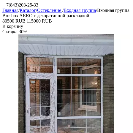
+7(843)203-25-33
Главная
/
Каталог
/
Остекление
/
Входная группа
/
Входная группа
Brusbox AERO с декоративной раскладкой
‍80500‍
RUB
‍115000‍
RUB
В корзину
Скидка
30%