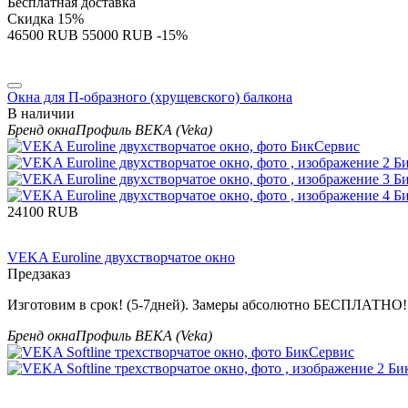
Бесплатная доставка
Скидка
15%
‍46500‍
RUB
‍55000‍
RUB
-15%
Окна для П-образного (хрущевского) балкона
В наличии
Бренд окна
Профиль ВЕКА (Veka)
‍24100‍
RUB
VEKA Euroline двухстворчатое окно
Предзаказ
Изготовим в срок! (5-7дней). Замеры абсолютно БЕСПЛАТНО! 
Бренд окна
Профиль ВЕКА (Veka)