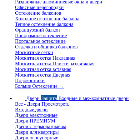
Раздвижные алюминиевые окна и двери
Офисные перегородки
Остекление балконов
Холодное остекление балкона
Теплое остекление балкона
Французский балкон
Панорамное остекление
Портальное остекление
Отделка и обшивка балконов
Москитные сетки
Москитная сетка Накладная
Москитная сетка Плиссе раздвижная
Москитная сетка вставная
Москитная сетка Дверная
Подоконники
Больше Остекление
→
Двери
Защита
Входные и межкомнатные двери
Все - Двери
Просмотреть
Входные двери
Двери электронные
Двери ПРЕМИУМ
Двери с терморазрывом
Двери для квартиры
Двери огнеупорные