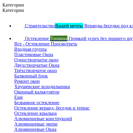
Категории
Категории
Страительство
Вашей мечты
Веранды беседки под к
Остекление
Тишина
Громкий успех без лишнего ш
Все - Остекление
Просмотреть
Входная группа
Пластиковые Окна
Одностворчатое окно
Двухстворчатые Окна
Трёхстворчатое окно
Балконный блок
Ремонт окон
Хрущевские холодильники
Оконный калькулятор
Еще
Безрамное остекление
Остекление веранд, беседок и террас
Остекление крыльца
Алюминиевые конструкций
Алюминиевые двери
Алюминиевые Окна