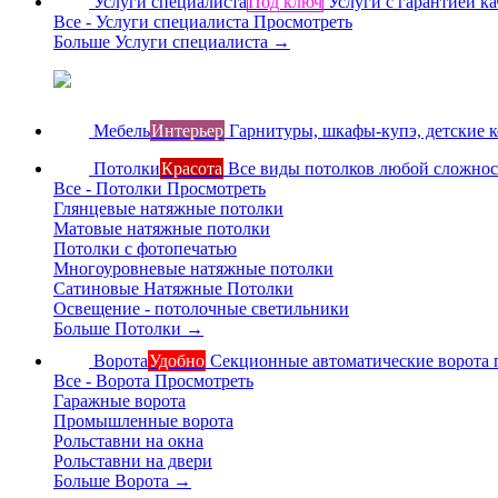
Услуги специалиста
Под ключ
Услуги с гарантией ка
Все - Услуги специалиста
Просмотреть
Больше Услуги специалиста
→
Мебель
Интерьер
Гарнитуры, шкафы-купэ, детские 
Потолки
Красота
Все виды потолков любой сложно
Все - Потолки
Просмотреть
Глянцевые натяжные потолки
Матовые натяжные потолки
Потолки с фотопечатью
Многоуровневые натяжные потолки
Сатиновые Натяжные Потолки
Освещение - потолочные светильники
Больше Потолки
→
Ворота
Удобно
Секционные автоматические ворота 
Все - Ворота
Просмотреть
Гаражные ворота
Промышленные ворота
Рольставни на окна
Рольставни на двери
Больше Ворота
→