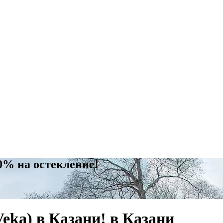
0% на остекление!
ka) в Казани! в Казани