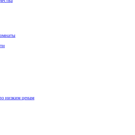
чества
комнаты
сти
по низким ценам