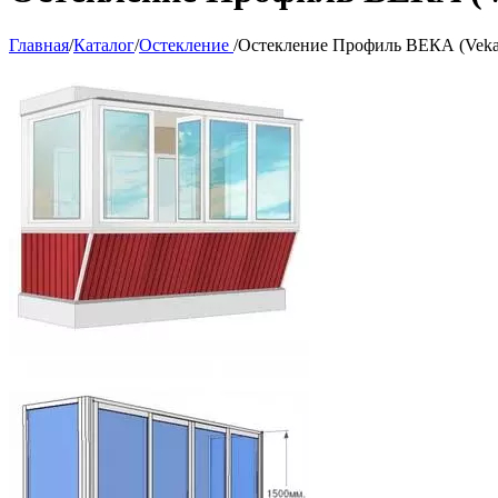
Главная
/
Каталог
/
Остекление
/
Остекление Профиль ВЕКА (Veka