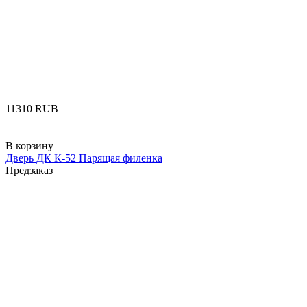
‍11310‍
RUB
В корзину
Дверь ДК К-52 Парящая филенка
Предзаказ