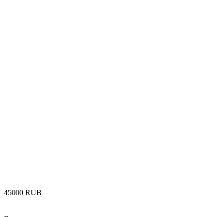
‍45000‍
RUB