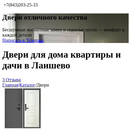
+7(843)203-25-33
Двери отличного качества
Бесшумные магнитные замки и скрытые петли — комфорт в
каждой детали
Написать в Telegram
Двери для дома квартиры и
дачи в Лаишево
3 Отзыва
Главная
/
Каталог
/
Двери