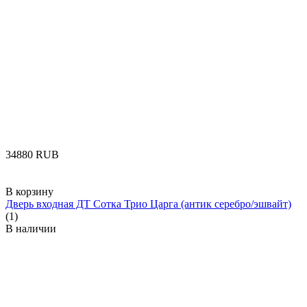
‍34880‍
RUB
В корзину
Дверь входная ДТ Сотка Трио Царга (антик серебро/эшвайт)
(1)
В наличии