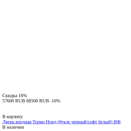
Скидка
16%
‍57600‍
RUB
‍68500‍
RUB
-16%
В корзину
Дверь входная Термо Норд (букле черный/софт белый) ИФ
В наличии