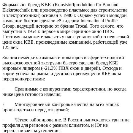
Формально бренд KBE (Kunststoffproduktion für Bau und
Elektrotechnik или производство пластмасс для строительства
и электротехники) основан в 1980 г. Однако успехи молодой
компании быстро сделали её лидером International Profile
Group, ведущей историю от бренда Trocal. Того самого, что
выпустил в 1954 г. первое в мире серийное окно ПВХ.
Поэтому вы можете заказать у нас с установкой по невысокой
цене окна KBE, произведенные компанией, работающей уже
125 лет.
Знания немецких химиков и новаторов в сфере технологий
высокоскоростной экструзии быстро сделали бренд КБЕ
мировым лидером (~21,3% ПВХ окон и дверей). Отсюда и
корни успеха на рынке и десятков преимуществ КБЕ окна
перед конкурентами:
· Сравнимые с конкурентами характеристики, но всегда
ниже цена готового изделия;
· Многоуровневый контроль качества на всех этапах
производства и перед отгрузкой;
· Чёткое районирование. В России выпускаются три типа
профиля для регионов с разным климатом, и Юг не
переплачивает за утепление;