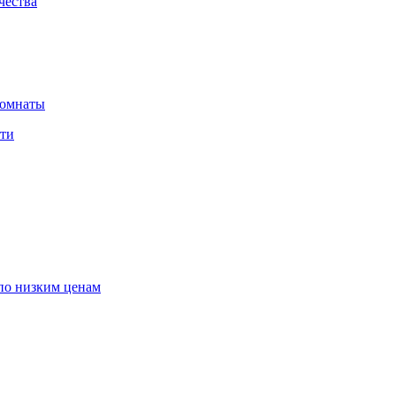
чества
комнаты
сти
по низким ценам