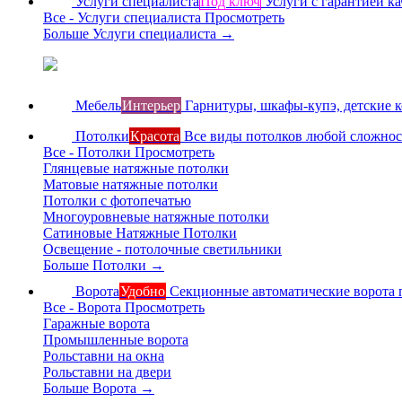
Услуги специалиста
Под ключ
Услуги с гарантией ка
Все - Услуги специалиста
Просмотреть
Больше Услуги специалиста
→
Мебель
Интерьер
Гарнитуры, шкафы-купэ, детские 
Потолки
Красота
Все виды потолков любой сложно
Все - Потолки
Просмотреть
Глянцевые натяжные потолки
Матовые натяжные потолки
Потолки с фотопечатью
Многоуровневые натяжные потолки
Сатиновые Натяжные Потолки
Освещение - потолочные светильники
Больше Потолки
→
Ворота
Удобно
Секционные автоматические ворота 
Все - Ворота
Просмотреть
Гаражные ворота
Промышленные ворота
Рольставни на окна
Рольставни на двери
Больше Ворота
→