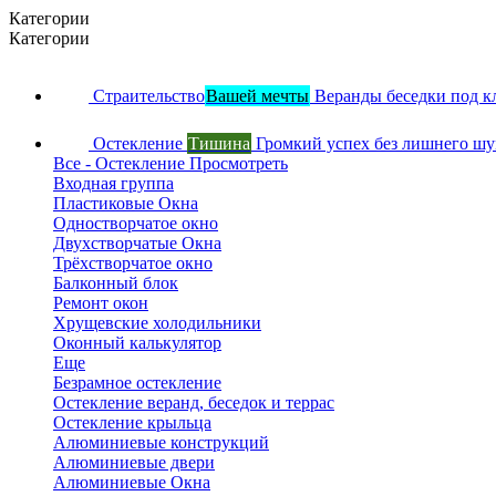
Категории
Категории
Страительство
Вашей мечты
Веранды беседки под к
Остекление
Тишина
Громкий успех без лишнего ш
Все - Остекление
Просмотреть
Входная группа
Пластиковые Окна
Одностворчатое окно
Двухстворчатые Окна
Трёхстворчатое окно
Балконный блок
Ремонт окон
Хрущевские холодильники
Оконный калькулятор
Еще
Безрамное остекление
Остекление веранд, беседок и террас
Остекление крыльца
Алюминиевые конструкций
Алюминиевые двери
Алюминиевые Окна