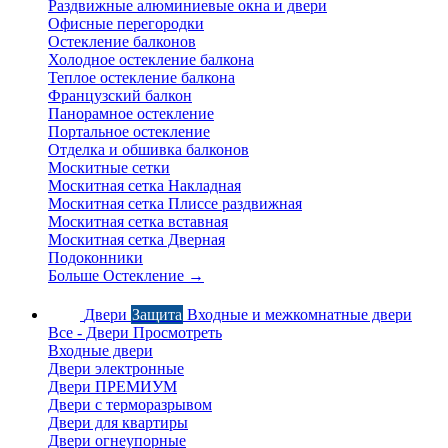
Раздвижные алюминиевые окна и двери
Офисные перегородки
Остекление балконов
Холодное остекление балкона
Теплое остекление балкона
Французский балкон
Панорамное остекление
Портальное остекление
Отделка и обшивка балконов
Москитные сетки
Москитная сетка Накладная
Москитная сетка Плиссе раздвижная
Москитная сетка вставная
Москитная сетка Дверная
Подоконники
Больше Остекление
→
Двери
Защита
Входные и межкомнатные двери
Все - Двери
Просмотреть
Входные двери
Двери электронные
Двери ПРЕМИУМ
Двери с терморазрывом
Двери для квартиры
Двери огнеупорные