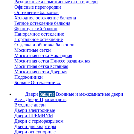
Раздвижные алюминиевые окна и двери
Офисные перегородки
Остекление балконов
Холодное остекление балкона
Теплое остекление балкона
Французский балкон
Панорамное остекление
Портальное остекление
Отделка и обшивка балконов
Москитные сетки
Москитная сетка Накладная
Москитная сетка Плиссе раздвижная
Москитная сетка вставная
Москитная сетка Дверная
Подоконники
Больше Остекление
→
Двери
Защита
Входные и межкомнатные двери
Все - Двери
Просмотреть
Входные двери
Двери электронные
Двери ПРЕМИУМ
Двери с терморазрывом
Двери для квартиры
Двери огнеупорные