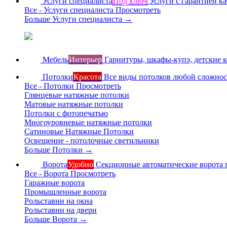
Услуги специалиста
Под ключ
Услуги с гарантией ка
Все - Услуги специалиста
Просмотреть
Больше Услуги специалиста
→
Мебель
Интерьер
Гарнитуры, шкафы-купэ, детские 
Потолки
Красота
Все виды потолков любой сложно
Все - Потолки
Просмотреть
Глянцевые натяжные потолки
Матовые натяжные потолки
Потолки с фотопечатью
Многоуровневые натяжные потолки
Сатиновые Натяжные Потолки
Освещение - потолочные светильники
Больше Потолки
→
Ворота
Удобно
Секционные автоматические ворота 
Все - Ворота
Просмотреть
Гаражные ворота
Промышленные ворота
Рольставни на окна
Рольставни на двери
Больше Ворота
→