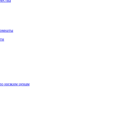
чества
комнаты
сти
по низким ценам