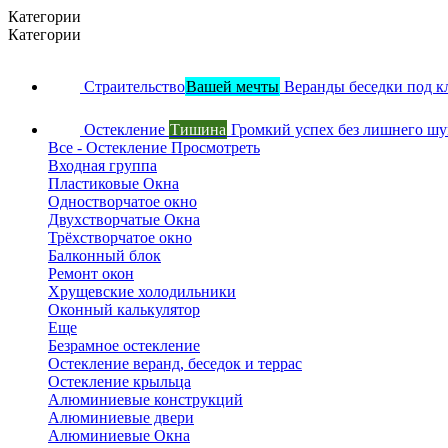
Категории
Категории
Страительство
Вашей мечты
Веранды беседки под к
Остекление
Тишина
Громкий успех без лишнего ш
Все - Остекление
Просмотреть
Входная группа
Пластиковые Окна
Одностворчатое окно
Двухстворчатые Окна
Трёхстворчатое окно
Балконный блок
Ремонт окон
Хрущевские холодильники
Оконный калькулятор
Еще
Безрамное остекление
Остекление веранд, беседок и террас
Остекление крыльца
Алюминиевые конструкций
Алюминиевые двери
Алюминиевые Окна