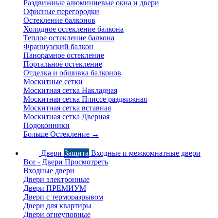
Раздвижные алюминиевые окна и двери
Офисные перегородки
Остекление балконов
Холодное остекление балкона
Теплое остекление балкона
Французский балкон
Панорамное остекление
Портальное остекление
Отделка и обшивка балконов
Москитные сетки
Москитная сетка Накладная
Москитная сетка Плиссе раздвижная
Москитная сетка вставная
Москитная сетка Дверная
Подоконники
Больше Остекление
→
Двери
Защита
Входные и межкомнатные двери
Все - Двери
Просмотреть
Входные двери
Двери электронные
Двери ПРЕМИУМ
Двери с терморазрывом
Двери для квартиры
Двери огнеупорные