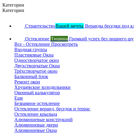
Категории
Категории
Страительство
Вашей мечты
Веранды беседки под к
Остекление
Тишина
Громкий успех без лишнего ш
Все - Остекление
Просмотреть
Входная группа
Пластиковые Окна
Одностворчатое окно
Двухстворчатые Окна
Трёхстворчатое окно
Балконный блок
Ремонт окон
Хрущевские холодильники
Оконный калькулятор
Еще
Безрамное остекление
Остекление веранд, беседок и террас
Остекление крыльца
Алюминиевые конструкций
Алюминиевые двери
Алюминиевые Окна