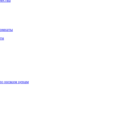
чества
комнаты
сти
по низким ценам