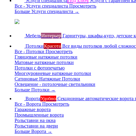
Услуги специалиста
Под ключ
Услуги с гарантией ка
Все - Услуги специалиста
Просмотреть
Больше Услуги специалиста
→
Мебель
Интерьер
Гарнитуры, шкафы-купэ, детские 
Потолки
Красота
Все виды потолков любой сложно
Все - Потолки
Просмотреть
Глянцевые натяжные потолки
Матовые натяжные потолки
Потолки с фотопечатью
Многоуровневые натяжные потолки
Сатиновые Натяжные Потолки
Освещение - потолочные светильники
Больше Потолки
→
Ворота
Удобно
Секционные автоматические ворота 
Все - Ворота
Просмотреть
Гаражные ворота
Промышленные ворота
Рольставни на окна
Рольставни на двери
Больше Ворота
→