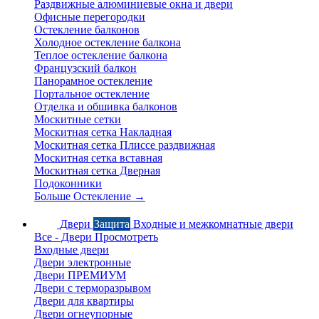
Раздвижные алюминиевые окна и двери
Офисные перегородки
Остекление балконов
Холодное остекление балкона
Теплое остекление балкона
Французский балкон
Панорамное остекление
Портальное остекление
Отделка и обшивка балконов
Москитные сетки
Москитная сетка Накладная
Москитная сетка Плиссе раздвижная
Москитная сетка вставная
Москитная сетка Дверная
Подоконники
Больше Остекление
→
Двери
Защита
Входные и межкомнатные двери
Все - Двери
Просмотреть
Входные двери
Двери электронные
Двери ПРЕМИУМ
Двери с терморазрывом
Двери для квартиры
Двери огнеупорные