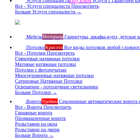
Услуги специалиста
Под ключ
Услуги с гарантией ка
Все - Услуги специалиста
Просмотреть
Больше Услуги специалиста
→
Мебель
Интерьер
Гарнитуры, шкафы-купэ, детские 
Потолки
Красота
Все виды потолков любой сложно
Все - Потолки
Просмотреть
Глянцевые натяжные потолки
Матовые натяжные потолки
Потолки с фотопечатью
Многоуровневые натяжные потолки
Сатиновые Натяжные Потолки
Освещение - потолочные светильники
Больше Потолки
→
Ворота
Удобно
Секционные автоматические ворота 
Все - Ворота
Просмотреть
Гаражные ворота
Промышленные ворота
Рольставни на окна
Рольставни на двери
Больше Ворота
→