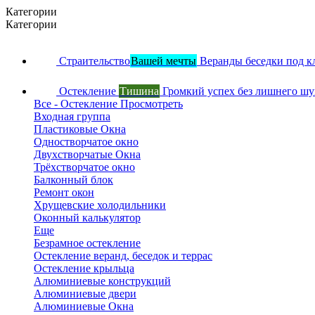
Категории
Категории
Страительство
Вашей мечты
Веранды беседки под к
Остекление
Тишина
Громкий успех без лишнего ш
Все - Остекление
Просмотреть
Входная группа
Пластиковые Окна
Одностворчатое окно
Двухстворчатые Окна
Трёхстворчатое окно
Балконный блок
Ремонт окон
Хрущевские холодильники
Оконный калькулятор
Еще
Безрамное остекление
Остекление веранд, беседок и террас
Остекление крыльца
Алюминиевые конструкций
Алюминиевые двери
Алюминиевые Окна