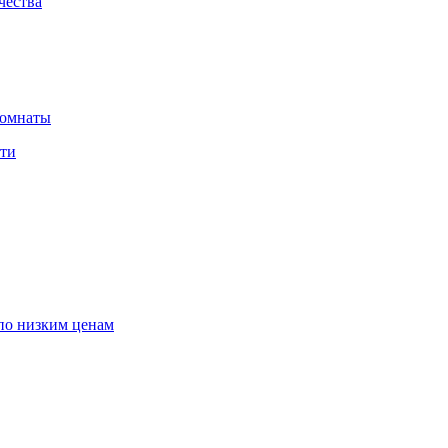
чества
комнаты
сти
по низким ценам