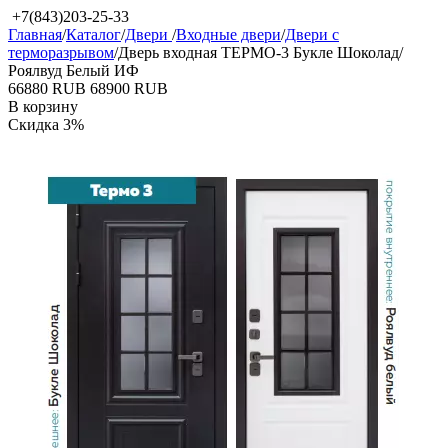
+7(843)203-25-33
Главная
/
Каталог
/
Двери
/
Входные двери
/
Двери с
терморазрывом
/
Дверь входная ТЕРМО-3 Букле Шоколад/
Роялвуд Белый ИФ
‍66880‍
RUB
‍68900‍
RUB
В корзину
Скидка
3%