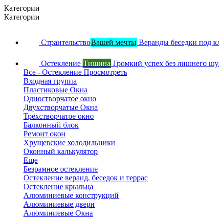
Категории
Категории
Страительство
Вашей мечты
Веранды беседки под к
Остекление
Тишина
Громкий успех без лишнего ш
Все - Остекление
Просмотреть
Входная группа
Пластиковые Окна
Одностворчатое окно
Двухстворчатые Окна
Трёхстворчатое окно
Балконный блок
Ремонт окон
Хрущевские холодильники
Оконный калькулятор
Еще
Безрамное остекление
Остекление веранд, беседок и террас
Остекление крыльца
Алюминиевые конструкций
Алюминиевые двери
Алюминиевые Окна