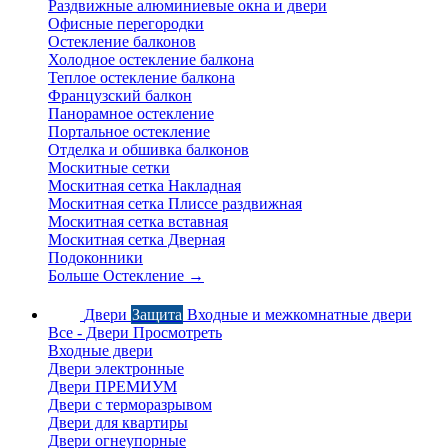
Раздвижные алюминиевые окна и двери
Офисные перегородки
Остекление балконов
Холодное остекление балкона
Теплое остекление балкона
Французский балкон
Панорамное остекление
Портальное остекление
Отделка и обшивка балконов
Москитные сетки
Москитная сетка Накладная
Москитная сетка Плиссе раздвижная
Москитная сетка вставная
Москитная сетка Дверная
Подоконники
Больше Остекление
→
Двери
Защита
Входные и межкомнатные двери
Все - Двери
Просмотреть
Входные двери
Двери электронные
Двери ПРЕМИУМ
Двери с терморазрывом
Двери для квартиры
Двери огнеупорные