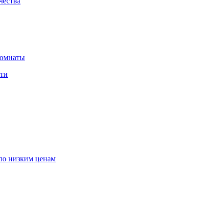
чества
комнаты
сти
по низким ценам