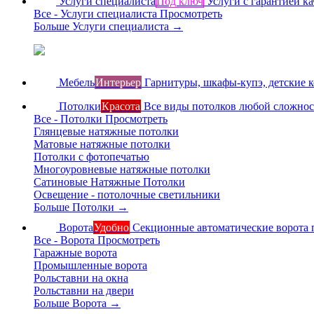
Услуги специалиста
Под ключ
Услуги с гарантией ка
Все - Услуги специалиста
Просмотреть
Больше Услуги специалиста
→
Мебель
Интерьер
Гарнитуры, шкафы-купэ, детские 
Потолки
Красота
Все виды потолков любой сложно
Все - Потолки
Просмотреть
Глянцевые натяжные потолки
Матовые натяжные потолки
Потолки с фотопечатью
Многоуровневые натяжные потолки
Сатиновые Натяжные Потолки
Освещение - потолочные светильники
Больше Потолки
→
Ворота
Удобно
Секционные автоматические ворота 
Все - Ворота
Просмотреть
Гаражные ворота
Промышленные ворота
Рольставни на окна
Рольставни на двери
Больше Ворота
→