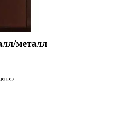
алл/металл
оцентов