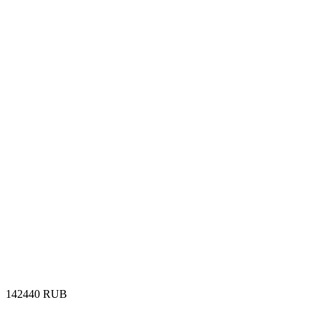
‍142440‍
RUB