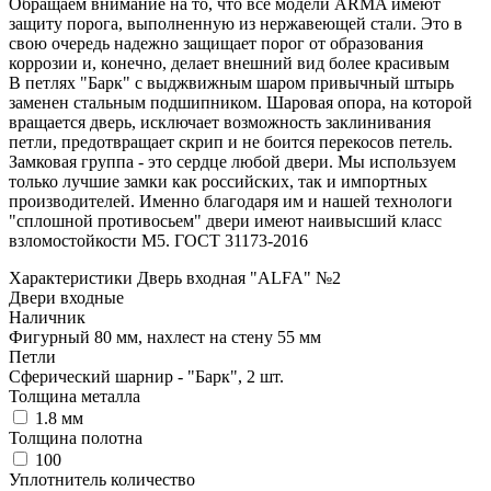
Обращаем внимание на то, что все модели ARMA имеют
защиту порога, выполненную из нержавеющей стали. Это в
свою очередь надежно защищает порог от образования
коррозии и, конечно, делает внешний вид более красивым
В петлях "Барк" с выджвижным шаром привычный штырь
заменен стальным подшипником. Шаровая опора, на которой
вращается дверь, исключает возможность заклинивания
петли, предотвращает скрип и не боится перекосов петель.
Замковая группа - это сердце любой двери. Мы используем
только лучшие замки как российских, так и импортных
производителей. Именно благодаря им и нашей технологи
"сплошной противосьем" двери имеют наивысший класс
взломостойкости М5. ГОСТ 31173-2016
Характеристики Дверь входная "ALFA" №2
Двери входные
Наличник
Фигурный 80 мм, нахлест на стену 55 мм
Петли
Сферический шарнир - "Барк", 2 шт.
Толщина металла
1.8 мм
Толщина полотна
100
Уплотнитель количество