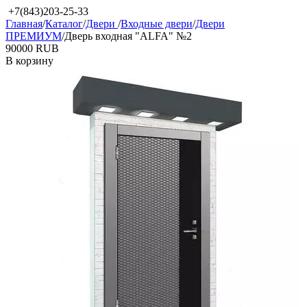
+7(843)203-25-33
Главная
/
Каталог
/
Двери
/
Входные двери
/
Двери
ПРЕМИУМ
/
Дверь входная "ALFA" №2
‍90000‍
RUB
В корзину