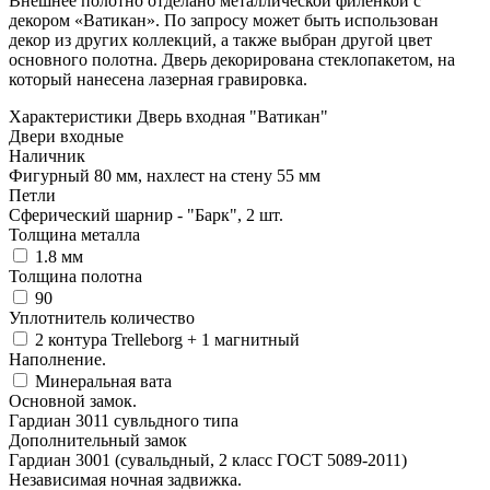
Внешнее полотно отделано металлической филенкой с
декором «Ватикан». По запросу может быть использован
декор из других коллекций, а также выбран другой цвет
основного полотна. Дверь декорирована стеклопакетом, на
который нанесена лазерная гравировка.
Характеристики Дверь входная "Ватикан"
Двери входные
Наличник
Фигурный 80 мм, нахлест на стену 55 мм
Петли
Сферический шарнир - "Барк", 2 шт.
Толщина металла
1.8 мм
Толщина полотна
90
Уплотнитель количество
2 контура Trelleborg + 1 магнитный
Наполнение.
Минеральная вата
Основной замок.
Гардиан 3011 сувльдного типа
Дополнительный замок
Гардиан 3001 (сувальдный, 2 класс ГОСТ 5089-2011)
Независимая ночная задвижка.