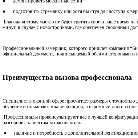
● демонтировать москитные сетки;
● подготовить стремянку или хотя бы стул для доступа к вер
Благодаря этому мастер не будет тратить свое и ваше время на
минут, в случае с новостройками, где обеспечен свободный дос
Профессиональный замерщик, которого пришлет компания “БикС
официальный документ, подписываемый обеими сторонами и п
Преимущества вызова профессионала
Специалист в оконной сфере просчитает размеры с точностью 
обучение и повышают квалификацию, а огромный опыт за плеч
Профессионалы проконсультируют вас о лучшей конфигурации д
разговоре с клиентом затрагиваются:
● наличие и потребность в дополнительной вентиляционной 