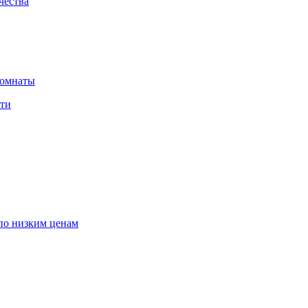
чества
комнаты
сти
по низким ценам