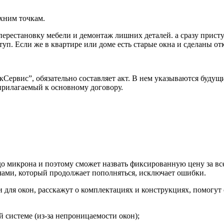
хним точкам.
 перестановку мебели и демонтаж лишних деталей. а сразу прист
туп. Если же в квартире или доме есть старые окна и сделаны от
ервис”, обязательно составляет акт. В нем указываются будущ
рилагаемый к основному договору.
до микрона и поэтому сможет назвать фиксированную цену за в
ами, который продолжает пополняться, исключает ошибки.
ля окон, расскажут о комплектациях и конструкциях, помогут с
системе (из-за непроницаемости окон);