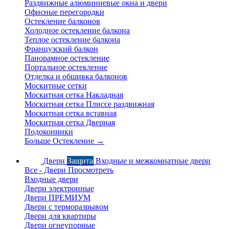
Раздвижные алюминиевые окна и двери
Офисные перегородки
Остекление балконов
Холодное остекление балкона
Теплое остекление балкона
Французский балкон
Панорамное остекление
Портальное остекление
Отделка и обшивка балконов
Москитные сетки
Москитная сетка Накладная
Москитная сетка Плиссе раздвижная
Москитная сетка вставная
Москитная сетка Дверная
Подоконники
Больше Остекление
→
Двери
Защита
Входные и межкомнатные двери
Все - Двери
Просмотреть
Входные двери
Двери электронные
Двери ПРЕМИУМ
Двери с терморазрывом
Двери для квартиры
Двери огнеупорные