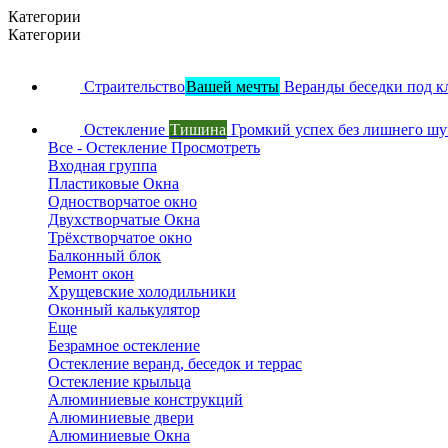
Категории
Категории
Страительство
Вашей мечты
Веранды беседки под к
Остекление
Тишина
Громкий успех без лишнего ш
Все - Остекление
Просмотреть
Входная группа
Пластиковые Окна
Одностворчатое окно
Двухстворчатые Окна
Трёхстворчатое окно
Балконный блок
Ремонт окон
Хрущевские холодильники
Оконный калькулятор
Еще
Безрамное остекление
Остекление веранд, беседок и террас
Остекление крыльца
Алюминиевые конструкций
Алюминиевые двери
Алюминиевые Окна