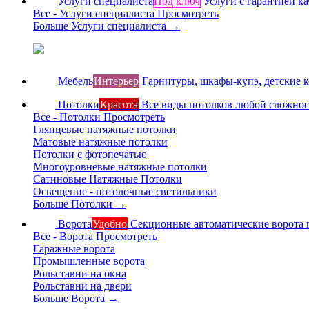
Услуги специалиста
Под ключ
Услуги с гарантией ка
Все - Услуги специалиста
Просмотреть
Больше Услуги специалиста
→
Мебель
Интерьер
Гарнитуры, шкафы-купэ, детские 
Потолки
Красота
Все виды потолков любой сложно
Все - Потолки
Просмотреть
Глянцевые натяжные потолки
Матовые натяжные потолки
Потолки с фотопечатью
Многоуровневые натяжные потолки
Сатиновые Натяжные Потолки
Освещение - потолочные светильники
Больше Потолки
→
Ворота
Удобно
Секционные автоматические ворота 
Все - Ворота
Просмотреть
Гаражные ворота
Промышленные ворота
Рольставни на окна
Рольставни на двери
Больше Ворота
→