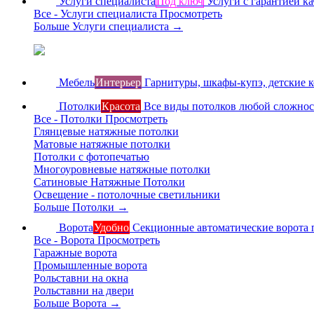
Услуги специалиста
Под ключ
Услуги с гарантией ка
Все - Услуги специалиста
Просмотреть
Больше Услуги специалиста
→
Мебель
Интерьер
Гарнитуры, шкафы-купэ, детские 
Потолки
Красота
Все виды потолков любой сложно
Все - Потолки
Просмотреть
Глянцевые натяжные потолки
Матовые натяжные потолки
Потолки с фотопечатью
Многоуровневые натяжные потолки
Сатиновые Натяжные Потолки
Освещение - потолочные светильники
Больше Потолки
→
Ворота
Удобно
Секционные автоматические ворота 
Все - Ворота
Просмотреть
Гаражные ворота
Промышленные ворота
Рольставни на окна
Рольставни на двери
Больше Ворота
→