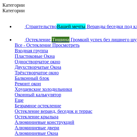
Категории
Категории
Страительство
Вашей мечты
Веранды беседки под к
Остекление
Тишина
Громкий успех без лишнего ш
Все - Остекление
Просмотреть
Входная группа
Пластиковые Окна
Одностворчатое окно
Двухстворчатые Окна
Трёхстворчатое окно
Балконный блок
Ремонт окон
Хрущевские холодильники
Оконный калькулятор
Еще
Безрамное остекление
Остекление веранд, беседок и террас
Остекление крыльца
Алюминиевые конструкций
Алюминиевые двери
Алюминиевые Окна