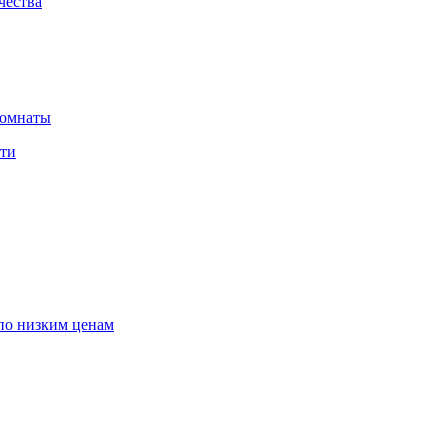
чества
комнаты
сти
по низким ценам