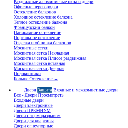
Раздвижные алюминиевые окна и двери
Офисные перегородки
Остекление балконов
Холодное остекление балкона
Теплое остекление балкона
Французский балкон
Панорамное остекление
Портальное остекление
Отделка и обшивка балконов
Москитные сетки
Москитная сетка Накладная
Москитная сетка Плиссе раздвижная
Москитная сетка вставная
Москитная сетка Дверная
Подоконники
Больше Остекление
→
Двери
Защита
Входные и межкомнатные двери
Все - Двери
Просмотреть
Входные двери
Двери электронные
Двери ПРЕМИУМ
Двери с терморазрывом
Двери для квартиры
Двери огнеупорные