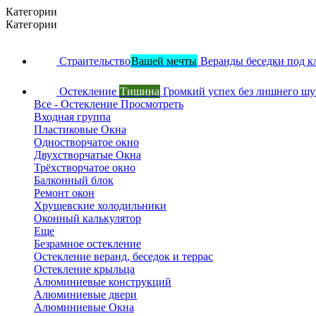
Категории
Категории
Страительство
Вашей мечты
Веранды беседки под к
Остекление
Тишина
Громкий успех без лишнего ш
Все - Остекление
Просмотреть
Входная группа
Пластиковые Окна
Одностворчатое окно
Двухстворчатые Окна
Трёхстворчатое окно
Балконный блок
Ремонт окон
Хрущевские холодильники
Оконный калькулятор
Еще
Безрамное остекление
Остекление веранд, беседок и террас
Остекление крыльца
Алюминиевые конструкций
Алюминиевые двери
Алюминиевые Окна