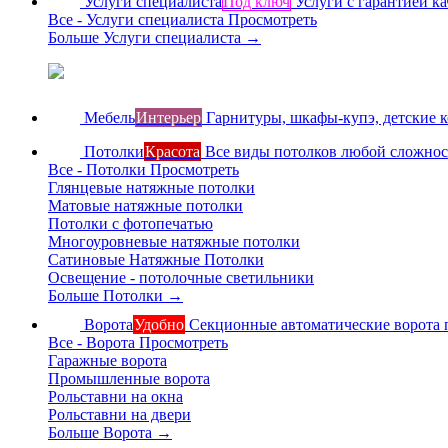
Услуги специалиста
Под ключ
Услуги с гарантией ка
Все - Услуги специалиста
Просмотреть
Больше Услуги специалиста
→
Мебель
Интерьер
Гарнитуры, шкафы-купэ, детские 
Потолки
Красота
Все виды потолков любой сложно
Все - Потолки
Просмотреть
Глянцевые натяжные потолки
Матовые натяжные потолки
Потолки с фотопечатью
Многоуровневые натяжные потолки
Сатиновые Натяжные Потолки
Освещение - потолочные светильники
Больше Потолки
→
Ворота
Удобно
Секционные автоматические ворота 
Все - Ворота
Просмотреть
Гаражные ворота
Промышленные ворота
Рольставни на окна
Рольставни на двери
Больше Ворота
→