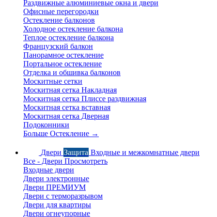
Раздвижные алюминиевые окна и двери
Офисные перегородки
Остекление балконов
Холодное остекление балкона
Теплое остекление балкона
Французский балкон
Панорамное остекление
Портальное остекление
Отделка и обшивка балконов
Москитные сетки
Москитная сетка Накладная
Москитная сетка Плиссе раздвижная
Москитная сетка вставная
Москитная сетка Дверная
Подоконники
Больше Остекление
→
Двери
Защита
Входные и межкомнатные двери
Все - Двери
Просмотреть
Входные двери
Двери электронные
Двери ПРЕМИУМ
Двери с терморазрывом
Двери для квартиры
Двери огнеупорные