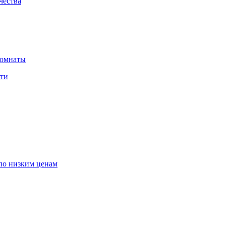
чества
комнаты
сти
по низким ценам