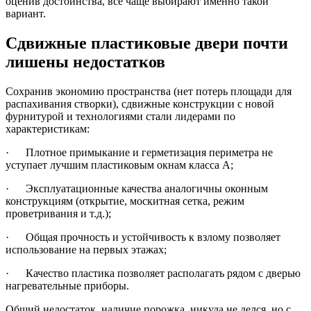
оценив достоинства, всё чаще выбирают именно такой
вариант.
Сдвижные пластиковые двери почти
лишены недостатков
Сохранив экономию пространства (нет потерь площади для
распахивания створки), сдвижные конструкции с новой
фурнитурой и технологиями стали лидерами по
характеристикам:
· Плотное примыкание и герметизация периметра не
уступает лучшим пластиковым окнам класса А;
· Эксплуатационные качества аналогичны оконным
конструкциям (открытие, москитная сетка, режим
проветривания и т.д.);
· Общая прочность и устойчивость к взлому позволяет
использование на первых этажах;
· Качество пластика позволяет располагать рядом с дверью
нагревательные приборы.
Общий недостаток, наличие порожка, никуда не делся, но с