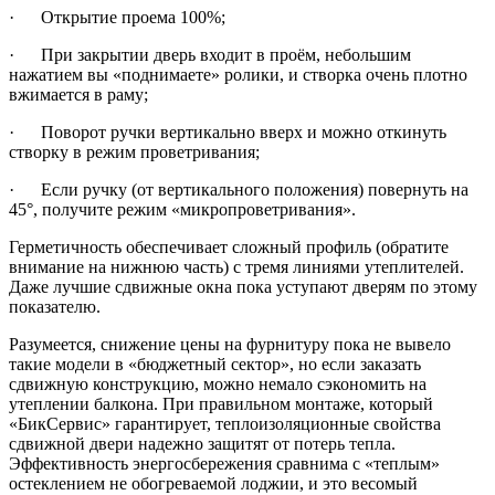
· Открытие проема 100%;
· При закрытии дверь входит в проём, небольшим
нажатием вы «поднимаете» ролики, и створка очень плотно
вжимается в раму;
· Поворот ручки вертикально вверх и можно откинуть
створку в режим проветривания;
· Если ручку (от вертикального положения) повернуть на
45°, получите режим «микропроветривания».
Герметичность обеспечивает сложный профиль (обратите
внимание на нижнюю часть) с тремя линиями утеплителей.
Даже лучшие сдвижные окна пока уступают дверям по этому
показателю.
Разумеется, снижение цены на фурнитуру пока не вывело
такие модели в «бюджетный сектор», но если заказать
сдвижную конструкцию, можно немало сэкономить на
утеплении балкона. При правильном монтаже, который
«БикСервис» гарантирует, теплоизоляционные свойства
сдвижной двери надежно защитят от потерь тепла.
Эффективность энергосбережения сравнима с «теплым»
остеклением не обогреваемой лоджии, и это весомый