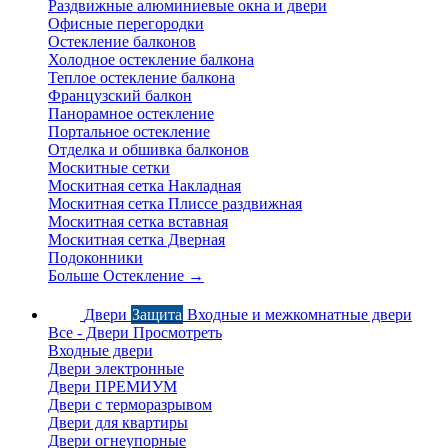
Раздвижные алюминиевые окна и двери
Офисные перегородки
Остекление балконов
Холодное остекление балкона
Теплое остекление балкона
Французский балкон
Панорамное остекление
Портальное остекление
Отделка и обшивка балконов
Москитные сетки
Москитная сетка Накладная
Москитная сетка Плиссе раздвижная
Москитная сетка вставная
Москитная сетка Дверная
Подоконники
Больше Остекление
→
Двери
Защита
Входные и межкомнатные двери
Все - Двери
Просмотреть
Входные двери
Двери электронные
Двери ПРЕМИУМ
Двери с терморазрывом
Двери для квартиры
Двери огнеупорные