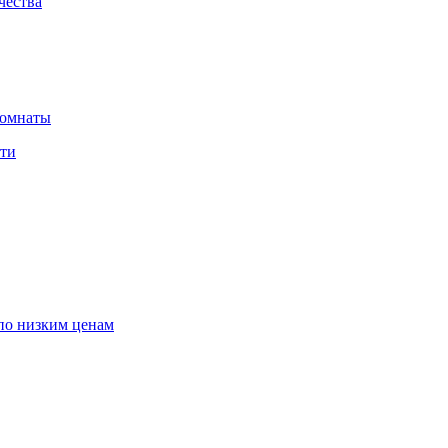
чества
комнаты
сти
по низким ценам