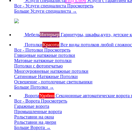
Услуги специалиста
Под ключ
Услуги с гарантией ка
Все - Услуги специалиста
Просмотреть
Больше Услуги специалиста
→
Мебель
Интерьер
Гарнитуры, шкафы-купэ, детские 
Потолки
Красота
Все виды потолков любой сложно
Все - Потолки
Просмотреть
Глянцевые натяжные потолки
Матовые натяжные потолки
Потолки с фотопечатью
Многоуровневые натяжные потолки
Сатиновые Натяжные Потолки
Освещение - потолочные светильники
Больше Потолки
→
Ворота
Удобно
Секционные автоматические ворота 
Все - Ворота
Просмотреть
Гаражные ворота
Промышленные ворота
Рольставни на окна
Рольставни на двери
Больше Ворота
→