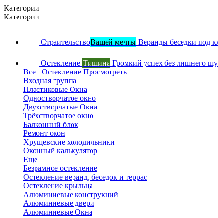
Категории
Категории
Страительство
Вашей мечты
Веранды беседки под к
Остекление
Тишина
Громкий успех без лишнего ш
Все - Остекление
Просмотреть
Входная группа
Пластиковые Окна
Одностворчатое окно
Двухстворчатые Окна
Трёхстворчатое окно
Балконный блок
Ремонт окон
Хрущевские холодильники
Оконный калькулятор
Еще
Безрамное остекление
Остекление веранд, беседок и террас
Остекление крыльца
Алюминиевые конструкций
Алюминиевые двери
Алюминиевые Окна