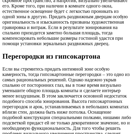
скромное пространство, а напротив, визуально увеличивают
его. Кроме того, при наличии в комнате одного окна,
естественное освещение будет с легкостью проникать из
одной зоны в другую. Придать раздвижным дверцам особую
оригинальность и изысканность призваны художественная
гравировка и витраж. Если в результате зонирования на
спальню приходится заметно большая площадь, тогда
компенсировать небольшие размеры гостиной удастся при
помощи установки зеркальных раздвижных дверец.
Перегородки из гипсокартона
Если вы стремитесь придать интимной зоне особую
камерность, тогда гипсокартонные перегородки – это одно из
самых рациональных решений. Однако надежно укрыв
спальню от посторонних глаз, вы в тоже время визуально
уменьшите общую площадь комнаты и сделаете интерьер
менее воздушным. В этом заключается основной недостаток
подобного способа зонирования. Высота гипсокартонных
перегородок и арок, устанавливаемых в небольших комнатах
вблизи стен, должна быть ниже потолка. Оснащение
подобной конструкции специальными полками, нишами либо
подсветкой придаст ей не только декоративное значение, но и
необходимую функциональность. Для того чтобы решить
проблему визуального увеличения пространства, следует