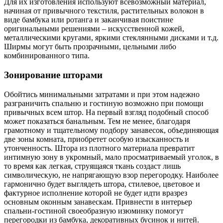
Для их изготовления используют всевозможный материал,
начиная от привычного текстиля, растительных волокон в
виде бамбука или ротанга и заканчивая поистине
оригинальными решениями – искусственной кожей,
металлическими кругами, яркими стеклянными дисками и т.д.
Ширмы могут быть прозрачными, цельными либо
комбинированного типа.
Зонирование шторами
Обойтись минимальными затратами и при этом надежно
разграничить спальню и гостиную возможно при помощи
привычных всем штор. На первый взгляд подобный способ
может показаться банальным. Тем не менее, благодаря
грамотному и тщательному подбору занавесок, объединяющая
две зоны комната, приобретет особую изысканность и
утонченность. Штора из плотного материала превратит
интимную зону в укромный, мало просматриваемый уголок, в
то время как легкая, струящаяся ткань создаст лишь
символическую, не напрягающую взор перегородку. Наиболее
гармонично будет выглядеть штора, стилевое, цветовое и
фактурное исполнение которой не будет идти вразрез
основным оконным занавескам. Привнести в интерьер
спальни-гостиной своеобразную изюминку помогут
перегородки из бамбука, декоративных бусинок и нитей.