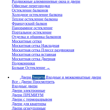
Раздвижные алюминиевые окна и двери
Офисные перегородки
Остекление балконов
Холодное остекление балкона
Теплое остекление балкона
Французский балкон
Панорамное остекление
Портальное остекление
Отделка и обшивка балконов
Москитные сетки
Москитная сетка Накладная
Москитная сетка Плиссе раздвижная
Москитная сетка вставная
Москитная сетка Дверная
Подоконники
Больше Остекление
→
Двери
Защита
Входные и межкомнатные двери
Все - Двери
Просмотреть
Входные двери
Двери электронные
Двери ПРЕМИУМ
Двери с терморазрывом
Двери для квартиры
Двери огнеупорные