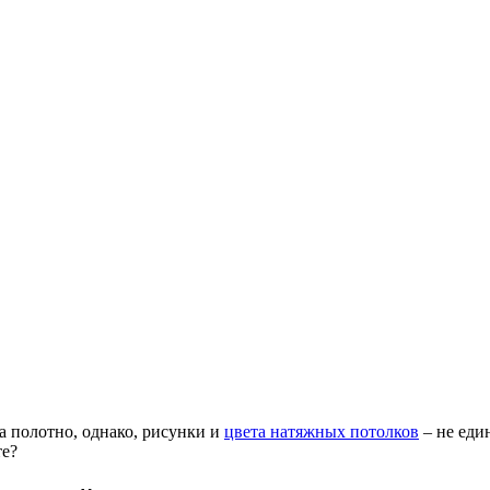
а полотно, однако, рисунки и
цвета натяжных потолков
– не еди
те?