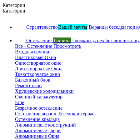
Категории
Категории
Страительство
Вашей мечты
Веранды беседки под к
Остекление
Тишина
Громкий успех без лишнего ш
Все - Остекление
Просмотреть
Входная группа
Пластиковые Окна
Одностворчатое окно
Двухстворчатые Окна
Трёхстворчатое окно
Балконный блок
Ремонт окон
Хрущевские холодильники
Оконный калькулятор
Еще
Безрамное остекление
Остекление веранд, беседок и террас
Остекление крыльца
Алюминиевые конструкций
Алюминиевые двери
Алюминиевые Окна