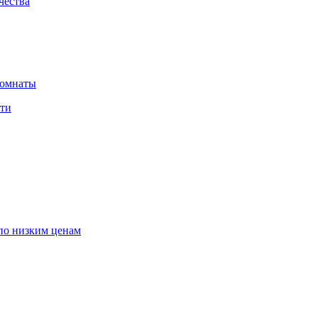
чества
комнаты
сти
по низким ценам