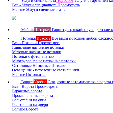
Услуги специалиста
Под ключ
Услуги с гарантией ка
Все - Услуги специалиста
Просмотреть
Больше Услуги специалиста
→
Мебель
Интерьер
Гарнитуры, шкафы-купэ, детские 
Потолки
Красота
Все виды потолков любой сложно
Все - Потолки
Просмотреть
Глянцевые натяжные потолки
Матовые натяжные потолки
Потолки с фотопечатью
Многоуровневые натяжные потолки
Сатиновые Натяжные Потолки
Освещение - потолочные светильники
Больше Потолки
→
Ворота
Удобно
Секционные автоматические ворота 
Все - Ворота
Просмотреть
Гаражные ворота
Промышленные ворота
Рольставни на окна
Рольставни на двери
Больше Ворота
→