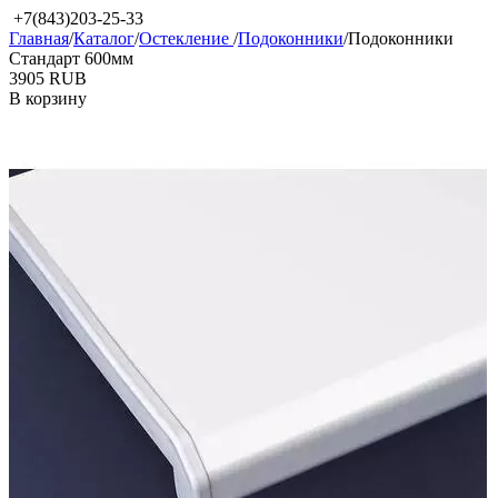
+7(843)203-25-33
Главная
/
Каталог
/
Остекление
/
Подоконники
/
Подоконники
Стандарт 600мм
‍3905‍
RUB
В корзину