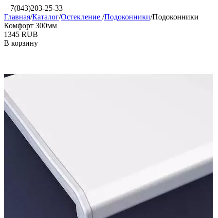
+7(843)203-25-33
Главная
/
Каталог
/
Остекление
/
Подоконники
/
Подоконники
Комфорт 300мм
‍1345‍
RUB
В корзину