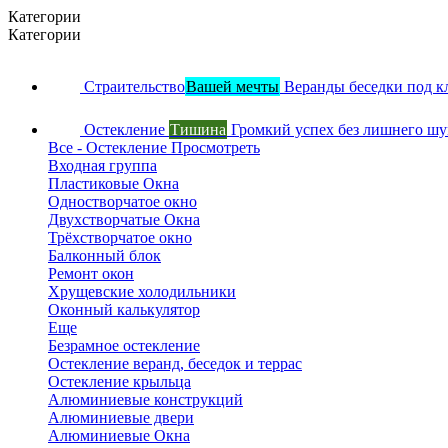
Категории
Категории
Страительство
Вашей мечты
Веранды беседки под к
Остекление
Тишина
Громкий успех без лишнего ш
Все - Остекление
Просмотреть
Входная группа
Пластиковые Окна
Одностворчатое окно
Двухстворчатые Окна
Трёхстворчатое окно
Балконный блок
Ремонт окон
Хрущевские холодильники
Оконный калькулятор
Еще
Безрамное остекление
Остекление веранд, беседок и террас
Остекление крыльца
Алюминиевые конструкций
Алюминиевые двери
Алюминиевые Окна