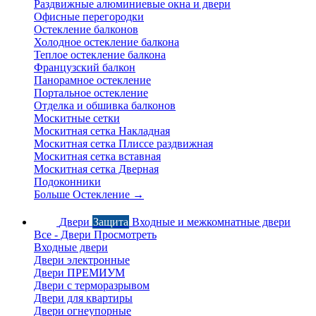
Раздвижные алюминиевые окна и двери
Офисные перегородки
Остекление балконов
Холодное остекление балкона
Теплое остекление балкона
Французский балкон
Панорамное остекление
Портальное остекление
Отделка и обшивка балконов
Москитные сетки
Москитная сетка Накладная
Москитная сетка Плиссе раздвижная
Москитная сетка вставная
Москитная сетка Дверная
Подоконники
Больше Остекление
→
Двери
Защита
Входные и межкомнатные двери
Все - Двери
Просмотреть
Входные двери
Двери электронные
Двери ПРЕМИУМ
Двери с терморазрывом
Двери для квартиры
Двери огнеупорные