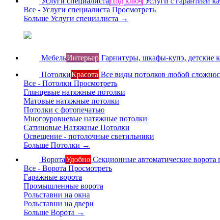
Услуги специалиста
Под ключ
Услуги с гарантией ка
Все - Услуги специалиста
Просмотреть
Больше Услуги специалиста
→
Мебель
Интерьер
Гарнитуры, шкафы-купэ, детские 
Потолки
Красота
Все виды потолков любой сложно
Все - Потолки
Просмотреть
Глянцевые натяжные потолки
Матовые натяжные потолки
Потолки с фотопечатью
Многоуровневые натяжные потолки
Сатиновые Натяжные Потолки
Освещение - потолочные светильники
Больше Потолки
→
Ворота
Удобно
Секционные автоматические ворота 
Все - Ворота
Просмотреть
Гаражные ворота
Промышленные ворота
Рольставни на окна
Рольставни на двери
Больше Ворота
→