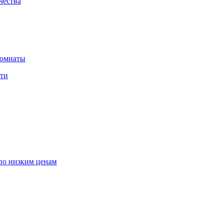
чества
комнаты
сти
по низким ценам