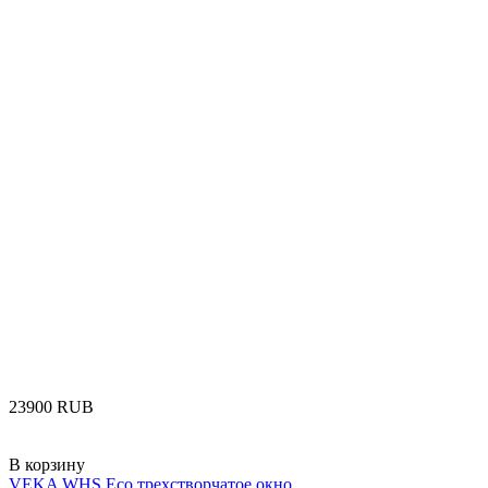
‍23900‍
RUB
В корзину
VEKA WHS Eco трехстворчатое окно