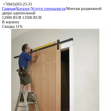
+7(843)203-25-33
Главная
/
Каталог
/
Услуги специалиста
/
Монтаж раздвижной
двери однопольной
‍12000‍
RUB
‍13500‍
RUB
В корзину
Скидка
11%