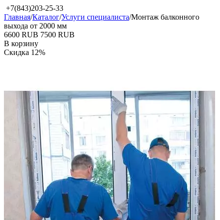
+7(843)203-25-33
Главная
/
Каталог
/
Услуги специалиста
/
Монтаж балконного
выхода от 2000 мм
‍6600‍
RUB
‍7500‍
RUB
В корзину
Скидка
12%