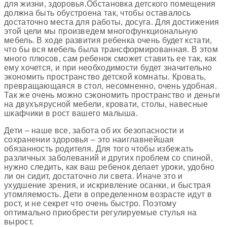
для
жизни
,
здоровья
.
Обстановка
детского
помещения
должна
быть
обустроена
так
,
чтобы
оставалось
достаточно
места
для
работы
,
досуга
.
Для
достижения
этой
цели мы
произведем
многофункциональную
мебель
.
В
ходе
развития
ребенка
очень
будет
кстати
,
что
бы
вся
мебель
была
трансформированная
.
В
этом
много
плюсов
,
сам
ребенок
сможет
ставить
ее
так
,
как
ему
хочется
,
и
при
необходимости
будет
значительно
экономить
пространство
детской
комнаты
.
Кровать
,
превращающаяся
в
стол
,
несомненно
,
очень
удобная
.
Так
же
очень
можно
сэкономить
пространство
и
деньги
на
двухъярусной
мебели
,
кровати
,
столы
,
навесные
шкафчики
в
рост
вашего
малыша
.
Дети
–
наше
все
,
забота
об
их
безопасности
и
сохранении
здоровья
–
это
наиглавнейшая
обязанность
родителя
.
Для
того
чтобы
избежать
различных
заболеваний
и
других
проблем
со
спиной
,
нужно
следить
,
как
ваш
ребенок
делает
уроки
,
удобно
ли
он
сидит
,
достаточно
ли
света
.
Иначе
это
и
ухудшение
зрения
,
и
искривление
осанки
,
и
быстрая
утомляемость
.
Дети
в
определенном
возрасте
идут
в
рост
,
и
не
секрет
что
очень
быстро
.
Поэтому
оптимально
приобрести
регулируемые
стулья
на
вырост
.