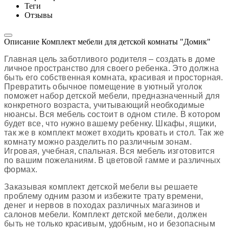
Теги
Отзывы
Описание Комплект мебели для детской комнаты "Домик"
Главная
цель
заботливого
родителя
–
создать
в
доме
личное
пространство
для
своего
ребенка
.
Это
должна
быть
его
собственная
комната
,
красивая
и
просторная
.
Превратить
обычное
помещение
в
уютный
уголок
поможет
набор
детской
мебели
,
предназначенный
для
конкретного
возраста
,
учитывающий
необходимые
нюансы
.
Вся
мебель
состоит
в
одном
стиле
.
В
котором
будет
все
,
что
нужно
вашему
ребенку
.
Шкафы
,
ящики
,
так
же
в
комплект
может
входить
кровать
и
стол
. Так же
комнату можно разделить по различным зонам.
Игровая, учебная, спальная. Вся мебель изготовится
по вашим пожеланиям. В цветовой гамме и различных
формах.
Заказывая комплект детской мебели вы решаете
проблему одним разом и избежите трату времени,
денег и нервов в походах различных магазинов и
салонов мебели.
Комплект
детской
мебели
,
должен
быть
не
только
красивым
,
удобным
,
но
и
безопасным