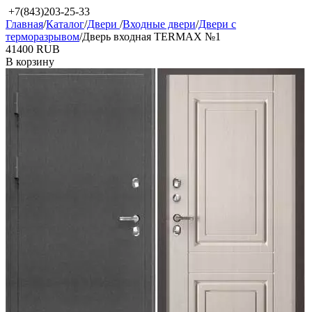
+7(843)203-25-33
Главная
/
Каталог
/
Двери
/
Входные двери
/
Двери с
терморазрывом
/
Дверь входная TERMAX №1
‍41400‍
RUB
В корзину