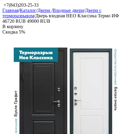
+7(843)203-25-33
Главная
/
Каталог
/
Двери
/
Входные двери
/
Двери с
терморазрывом
/
Дверь входная НЕО Классика Термо ИФ
‍46720‍
RUB
‍49000‍
RUB
В корзину
Скидка
5%