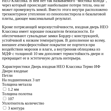
НЕО Классика. В ней нет так называемого “мостика холода”,
через который происходят наибольшие потери тепла, она не
может промерзнуть зимой. Вместо этого внутри расположено
трехконтурное утепление из пенополистирола и базальтовой
плиты, дающее максимальный результат.
Кроме потрясающей морозоустойчивости, входная дверь НЕО
Классика имеет хорошие показатели безопасности. Ее
обеспечивают сувальдные замки Бордер с конструкцией,
устойчивой к низким температурам. В дополнение ко всему,
внешнее атмосферостойкое покрытие не портится при
воздействии морозов и влаги, а внутренняя облицовка из
МДФ с толщиной 10 мм дополняет термостойкость двери и
превращает ее в эстетичную деталь интерьера.
Характеристики Дверь входная НЕО Классика Термо ИФ
Двери входные
Петли
На подшипниках 3 шт
Толщина металла
1.2 мм
Толщина полотна
107
Уплотнитель количество
3 контура