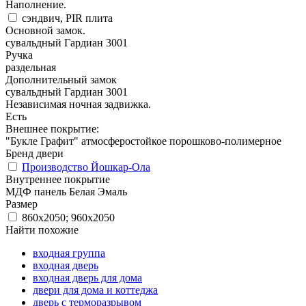
Наполнение.
cэндвич, PIR плита
Основной замок.
сувальдный Гардиан 3001
Ручка
раздельная
Дополнительный замок
сувальдный Гардиан 3001
Независимая ночная задвижка.
Есть
Внешнее покрытие:
"Букле Графит" атмосферостойкое порошково-полимерное
Бренд двери
Производство Йошкар-Ола
Внутреннее покрытие
МДФ панель Белая Эмаль
Размер
860х2050; 960х2050
Найти похожие
входная группа
входная дверь
входная дверь для дома
двери для дома и коттеджа
дверь с терморазрывом